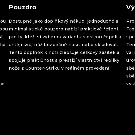
Pouzdro
Vý
rou
Dostupné jako doplňkový nákup, jednoduché a
Pro 
upou
minimalistické pouzdro nabízí praktické řešení
Fad
rá
pro ty, kteří si vyberou variantu s ostrou čepelí a
spe
lid
chtějí svůj nůž bezpečně nosit nebo skladovat.
Ten
Tento doplněk k noži zlepšuje celkový zážitek a
var
spojuje praktičnost s prestiží vlastnictví repliky
úro
nože z Counter-Striku v reálném provedení.
sbě
sbě
ho
vys