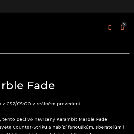
0
rble Fade
a z CS2/CS:GO v reálném provedení
ý, tento pečlivě navržený
Karambit
Marble Fade
 světa Counter-Striku a nabízí fanouškům, sběratelům i