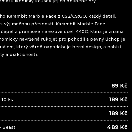
ětů ikonický kousek jejich oblíbené hry.
ého
Karambit
Marble Fade
z CS2/CS:GO, každý detail,
 s výjimečnou přesností.
Karambit
Marble Fade
 čepel z prémiové nerezové oceli 440C, která je známá
onomicky navržená rukojeť pro pohodlí a pevný úchop je
iálem, který věrně napodobuje herní design, a nabízí
y a praktičnosti.
89
Kč
189
Kč
 10 ks
189
Kč
489
Kč
- Beast