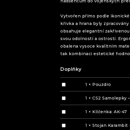
nadšencům do vojenských předm
Vytvořen přímo podle ikonick
křivka a hrana byly zpracovány
obsahuje elegantní zakřivenou
svou odolností a ostrostí. Erg
obalena vysoce kvalitním mater
tak kombinaci estetické hodnot
Doplňky
Pouzdro
1
×
Pouzdro
CS2
1
×
CS2 Samolepky –
Samolepky
–
Klíčenka:
1
×
Klíčenka: AK-47
10
AK-
ks
47
Stojan
1
×
Stojan Karambit 
Karambit