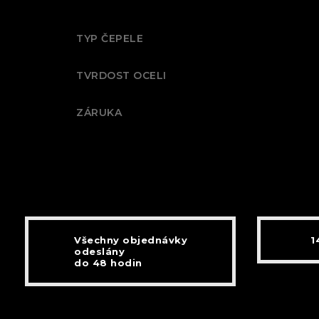
TYP ČEPELE
TVRDOST OCELI
ZÁRUKA
Všechny objednávky
1
odeslány
do 48 hodin