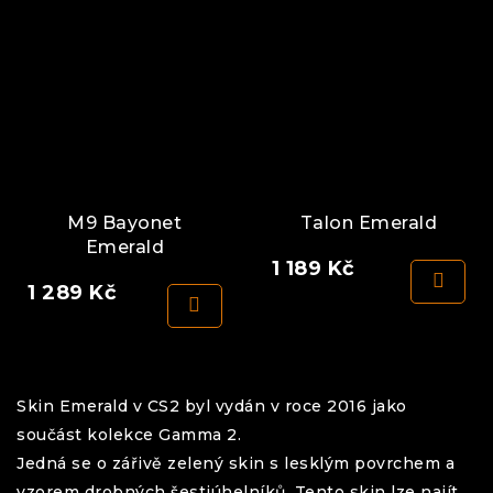
M9 Bayonet
Talon Emerald
Emerald
1 189
Kč
1 289
Kč
Skin Emerald v CS2 byl vydán v roce 2016 jako
součást kolekce Gamma 2.
Jedná se o zářivě zelený skin s lesklým povrchem a
vzorem drobných šestiúhelníků. Tento skin lze najít