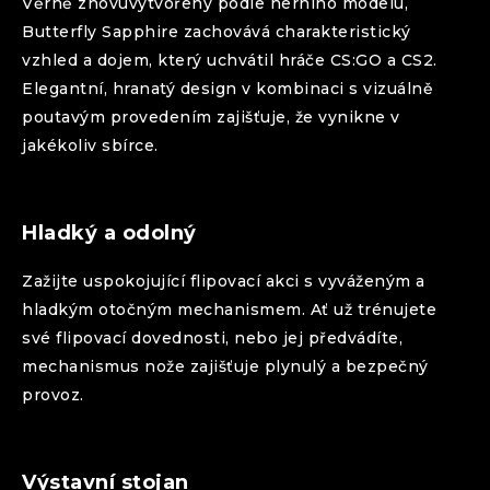
Věrně znovuvytvořený podle herního modelu,
Butterfly
Sapphire
zachovává charakteristický
vzhled a dojem, který uchvátil hráče CS:GO a CS2.
Elegantní, hranatý design v kombinaci s vizuálně
poutavým provedením zajišťuje, že vynikne v
jakékoliv sbírce.
Hladký a odolný
Zažijte uspokojující flipovací akci s vyváženým a
hladkým otočným mechanismem. Ať už trénujete
své flipovací dovednosti, nebo jej předvádíte,
mechanismus nože zajišťuje plynulý a bezpečný
provoz.
Výstavní stojan