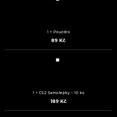
1
×
Pouzdro
89
Kč
CS2
Samolepky
–
10
ks
1
×
CS2 Samolepky – 10 ks
189
Kč