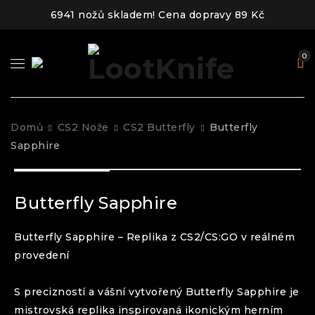
6941 nožů skladem! Cena dopravy 89 Kč
0
Domů
CS2 Nože
CS2 Butterfly
Butterfly
Sapphire
Butterfly Sapphire
Butterfly
Sapphire
– Replika z CS2/CS:GO v reálném
provedení
S precizností a vášní vytvořený
Butterfly
Sapphire
je
mistrovská replika inspirovaná ikonickým herním