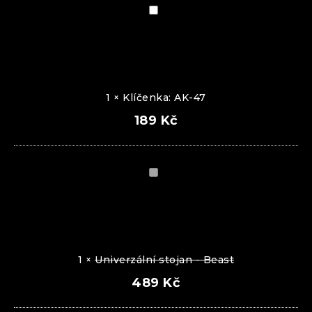
Klíčenka:
AK-
47
1
×
Klíčenka: AK-47
189
Kč
Univerzální
stojan
-
Beast
1
×
Univerzální stojan - Beast
489
Kč