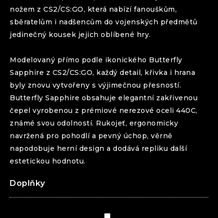
nožem z CS2/CS:GO, která nabízí fanouškům,
sběratelům i nadšencům do vojenských předmětů
jedinečný kousek jejich oblíbené hry.
Modelovaný přímo podle ikonického
Butterfly
Sapphire
z CS2/CS:GO, každý detail, křivka i hrana
byly znovu vytvořeny s výjimečnou přesností.
Butterfly
Sapphire
obsahuje elegantní zakřivenou
čepel vyrobenou z prémiové nerezové oceli 440C,
známé svou odolností. Rukojeť, ergonomicky
navržená pro pohodlí a pevný úchop, věrně
napodobuje herní design a dodává repliku další
estetickou hodnotu.
Doplňky
Pouzdro