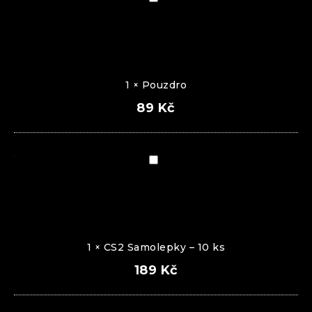
1
×
Pouzdro
89
Kč
CS2
Samolepky
–
10
ks
1
×
CS2 Samolepky – 10 ks
189
Kč