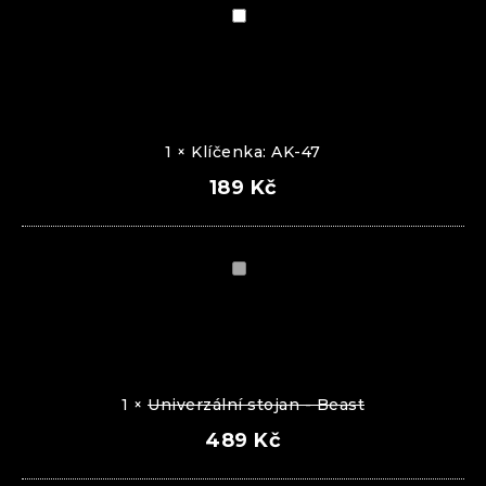
Klíčenka:
AK-
47
1
×
Klíčenka: AK-47
189
Kč
Univerzální
stojan
-
Beast
1
×
Univerzální stojan - Beast
489
Kč