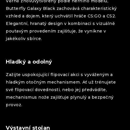
Věrně znovuvytvořený podle herního modelu,
Butterfly
Galaxy Black
zachovává charakteristický
vzhled a dojem, který uchvátil hráče CS:GO a CS2.
Elegantní, hranatý design v kombinaci s vizuálně
poutavým provedením zajišťuje, že vynikne v
jakékoliv sbírce.
Hladký a odolný
Zažijte uspokojující flipovací akci s vyváženým a
hladkým otočným mechanismem. Ať už trénujete
své flipovací dovednosti, nebo jej předvádíte,
mechanismus nože zajišťuje plynulý a bezpečný
provoz.
Výstavní stojan