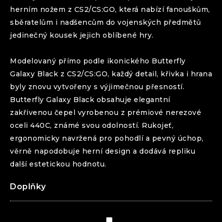
herním nožem z CS2/CS:GO, která nabízí fanouškům,
sběratelům i nadšencům do vojenských předmětů
jedinečný kousek jejich oblíbené hry.
Modelovaný přímo podle ikonického
Butterfly
Galaxy Black
z CS2/CS:GO, každý detail, křivka i hrana
byly znovu vytvořeny s výjimečnou přesností.
Butterfly
Galaxy Black
obsahuje elegantní
zakřivenou čepel vyrobenou z prémiové nerezové
oceli 440C, známé svou odolností. Rukojeť,
ergonomicky navržená pro pohodlí a pevný úchop,
věrně napodobuje herní design a dodává repliku
další estetickou hodnotu.
Doplňky
Pouzdro