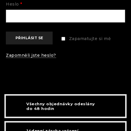
Heslo
*
PŘIHLÁSIT SE
Zapamatujte si mě
Zapomněli jste heslo?
Všechny objednávky odeslány
do 48 hodin
14denní záruka vrácení