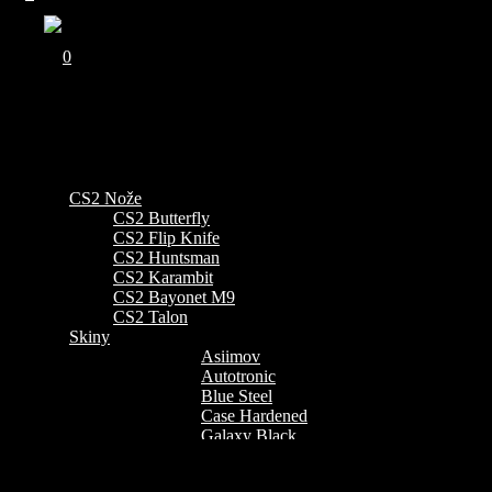
0
Cart (0)
Your cart is currently empty
Hledat
CS2 Nože
CS2 Butterfly
CS2 Flip Knife
CS2 Huntsman
CS2 Karambit
CS2 Bayonet M9
CS2 Talon
Skiny
Asiimov
Autotronic
Blue Steel
Case Hardened
Galaxy Black
Doppler Phase
Emerald