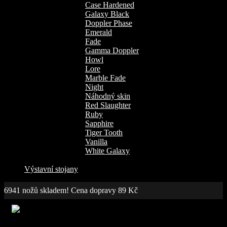
Case Hardened
Galaxy Black
Doppler Phase
Emerald
Fade
Gamma Doppler
Howl
Lore
Marble Fade
Night
Náhodný skin
Red Slaughter
Ruby
Sapphire
Tiger Tooth
Vanilla
White Galaxy
Výstavní stojany
6941 nožů skladem! Cena dopravy 89 Kč