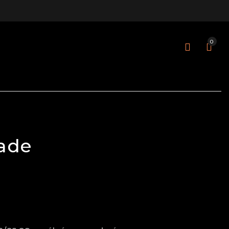
0
ade