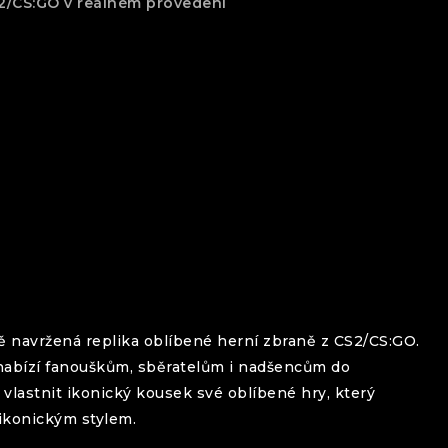
S2/CS:GO v reálném provedení
ě navržená replika oblíbené herní zbraně z CS2/CS:GO.
nabízí fanouškům, sběratelům i nadšencům do
lastnit ikonický kousek své oblíbené hry, který
 ikonickým stylem.