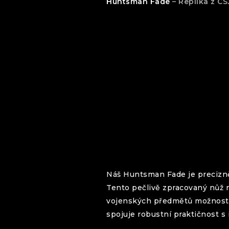
Huntsman
Fade
– Replika z C
Náš
Huntsman
Fade
je precizn
Tento pečlivě zpracovaný nůž 
vojenských předmětů možnost v
spojuje robustní praktičnost s