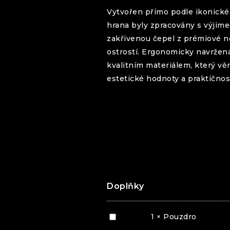
Vytvořen přímo podle ikonick
hrana byly zpracovány s výjim
zakřivenou čepel z prémiové ne
ostrostí. Ergonomicky navržen
kvalitním materiálem, který vě
estetické hodnoty a praktičnost
Doplňky
Pouzdro
1
×
Pouzdro