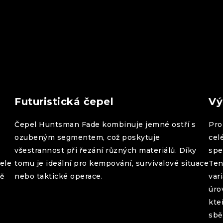
Futuristická čepel
Vý
Čepel
Huntsman
Fade
kombinuje jemné ostří s
Pro 
ozubeným segmentem, což poskytuje
cel
všestrannost při řezání různých materiálů. Díky
spe
ele
tomu je ideální pro kempování, survivalové situace
Ten
ně
nebo taktické operace.
var
úro
kte
sbě