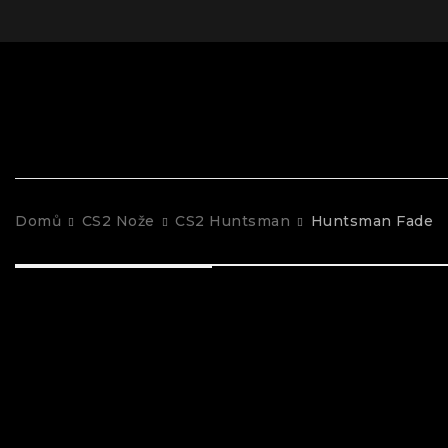
Domů
CS2 Nože
CS2 Huntsman
Huntsman Fade