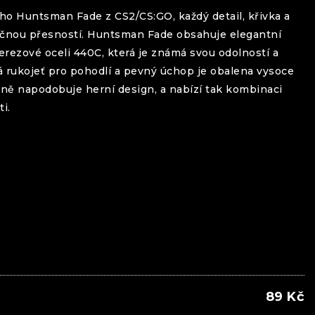
ého
Huntsman
Fade
z CS2/CS:GO, každý detail, křivka a
ečnou přesností.
Huntsman
Fade
obsahuje elegantní
rezové oceli 440C, která je známá svou odolností a
á rukojeť pro pohodlí a pevný úchop je obalena vysoce
rně napodobuje herní design, a nabízí tak kombinaci
i.
89
Kč