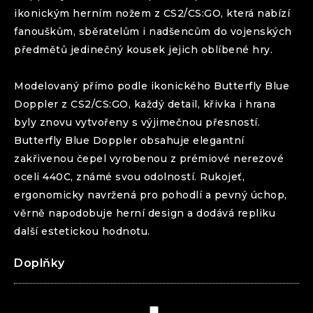
ikonickým herním nožem z CS2/CS:GO, která nabízí
fanouškům, sběratelům i nadšencům do vojenských
předmětů jedinečný kousek jejich oblíbené hry.
Modelovaný přímo podle ikonického
Butterfly
Blue
Doppler
z CS2/CS:GO, každý detail, křivka i hrana
byly znovu vytvořeny s výjimečnou přesností.
Butterfly
Blue Doppler
obsahuje elegantní
zakřivenou čepel vyrobenou z prémiové nerezové
oceli 440C, známé svou odolností. Rukojeť,
ergonomicky navržená pro pohodlí a pevný úchop,
věrně napodobuje herní design a dodává repliku
další estetickou hodnotu.
Doplňky
Pouzdro