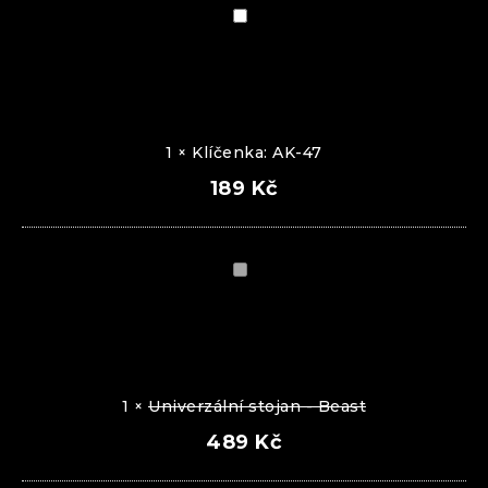
Klíčenka:
AK-
47
1
×
Klíčenka: AK-47
189
Kč
Univerzální
stojan
-
Beast
1
×
Univerzální stojan - Beast
489
Kč