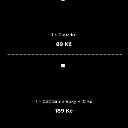
1
×
Pouzdro
89
Kč
CS2
Samolepky
–
10
ks
1
×
CS2 Samolepky – 10 ks
189
Kč