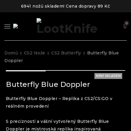
6941 nožů skladem! Cena dopravy 89 Kč
0
Domů
CS2 Nože
CS2 Butterfly
Butterfly Blue
Doppler
NENÍ SKLADEM
Butterfly Blue Doppler
Butterfly
Blue Doppler
– Replika z CS2/CS:GO v
reálném provedení
S precizností a vášní vytvořený
Butterfly
Blue
Doppler
je mistrovská replika inspirovaná