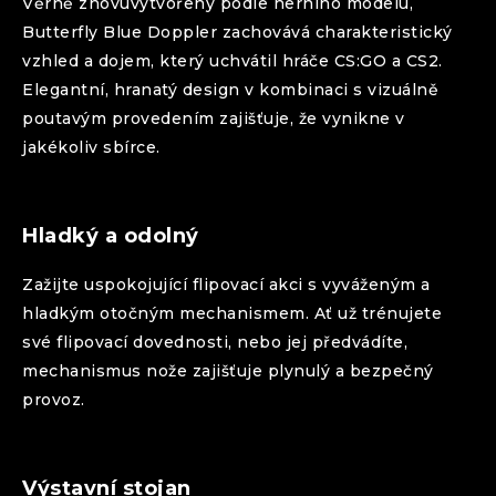
Věrně znovuvytvořený podle herního modelu,
Butterfly
Blue Doppler
zachovává charakteristický
vzhled a dojem, který uchvátil hráče CS:GO a CS2.
Elegantní, hranatý design v kombinaci s vizuálně
poutavým provedením zajišťuje, že vynikne v
jakékoliv sbírce.
Hladký a odolný
Zažijte uspokojující flipovací akci s vyváženým a
hladkým otočným mechanismem. Ať už trénujete
své flipovací dovednosti, nebo jej předvádíte,
mechanismus nože zajišťuje plynulý a bezpečný
provoz.
Výstavní stojan