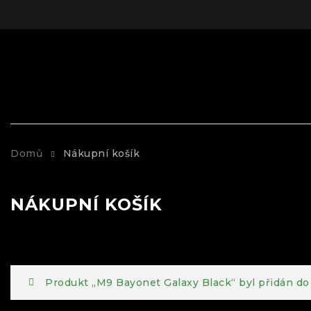
Domů
Nákupní košík
NÁKUPNÍ KOŠÍK
Produkt „M9 Bayonet Galaxy Black“ byl přidán do 