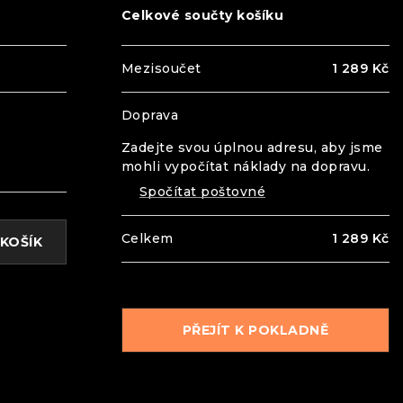
Celkové součty košíku
T
1 289
Kč
Zadejte svou úplnou adresu, aby jsme
mohli vypočítat náklady na dopravu.
Spočítat poštovné
1 289
Kč
KOŠÍK
PŘEJÍT K POKLADNĚ