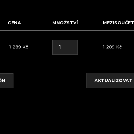
CENA
MNOŽSTVÍ
MEZISOUČE
1 289
Kč
1 289
Kč
AKTUALIZOVAT 
ÓN